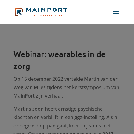
Webinar: wearables in de
zorg
Op 15 december 2022 vertelde Martin van der
Weg van Miles tijdens het kerstsymposium van
MainPort zijn verhaal.
Martins zoon heeft ernstige psychische
klachten en verblijft in een ggz-instelling. Als hij
onbegeleid op pad gaat, keert hij soms niet