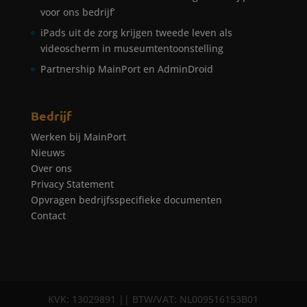
voor ons bedrijf’
iPads uit de zorg krijgen tweede leven als
videoscherm in museumtentoonstelling
Partnership MainPort en AdminDroid
Bedrijf
Werken bij MainPort
Nieuws
Over ons
Privacy Statement
Opvragen bedrijfsspecifieke documenten
Contact
KVK: 13029891 || BTW/VAT: NL009516153B01