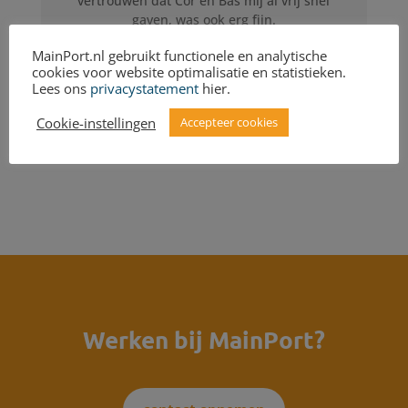
ve
rtrouwen dat Cor en Bas mij al vrij snel
gaven, was ook erg fijn.
MainPort.nl gebruikt functionele en analytische
cookies voor website optimalisatie en statistieken.
Wouter Stam
Lees ons
privacystatement
hier.
projectleider support
Cookie-instellingen
Accepteer cookies
Werken bij MainPort?