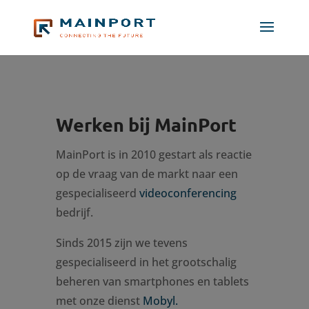
Werken bij MainPort
MainPort is in 2010 gestart als reactie
op de vraag van de markt naar een
gespecialiseerd
videoconferencing
bedrijf.
Sinds 2015 zijn we tevens
gespecialiseerd in het grootschalig
beheren van smartphones en tablets
met onze dienst
Mobyl.