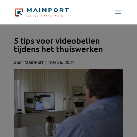
5 tips voor videobellen
tijdens het thuiswerken
door
MainPort
|
mei 26, 2021