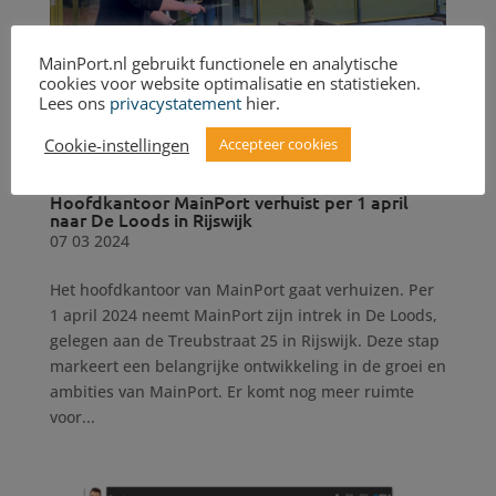
MainPort.nl gebruikt functionele en analytische
cookies voor website optimalisatie en statistieken.
Lees ons
privacystatement
hier.
Cookie-instellingen
Accepteer cookies
Hoofdkantoor MainPort verhuist per 1 april
naar De Loods in Rijswijk
07 03 2024
Het hoofdkantoor van MainPort gaat verhuizen. Per
1 april 2024 neemt MainPort zijn intrek in De Loods,
gelegen aan de Treubstraat 25 in Rijswijk. Deze stap
markeert een belangrijke ontwikkeling in de groei en
ambities van MainPort. Er komt nog meer ruimte
voor...