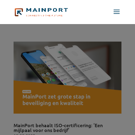
MainPort behaalt ISO-certificering: ‘Een
mijlpaal voor ons bedrijf’