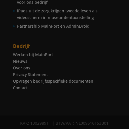
voor ons bedrijf’
iPads uit de zorg krijgen tweede leven als
videoscherm in museumtentoonstelling
Partnership MainPort en AdminDroid
Bedrijf
Werken bij MainPort
Nieuws
Over ons
Privacy Statement
Opvragen bedrijfsspecifieke documenten
Contact
KVK: 13029891 || BTW/VAT: NL009516153B01