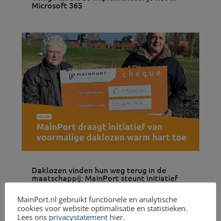
Microsoft 365
Daklozen vinden hun weg terug in de
maatschappij: MainPort steunt initiatief
voor groentetuin
MainPort.nl gebruikt functionele en analytische
cookies voor website optimalisatie en statistieken.
Lees ons
privacystatement
hier.